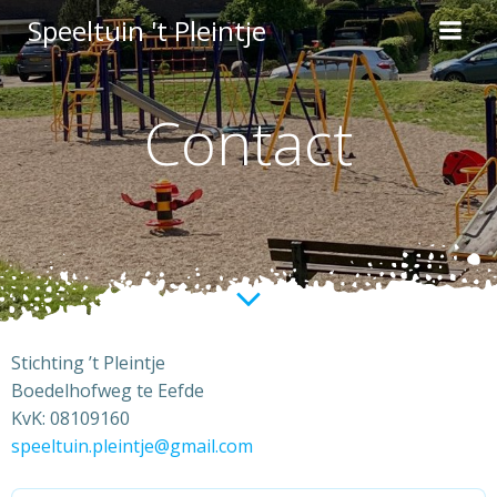
Ga
Speeltuin 't Pleintje
naar
de
inhoud
Contact
Stichting ’t Pleintje
Boedelhofweg te Eefde
KvK: 08109160
speeltuin.pleintje@gmail.com